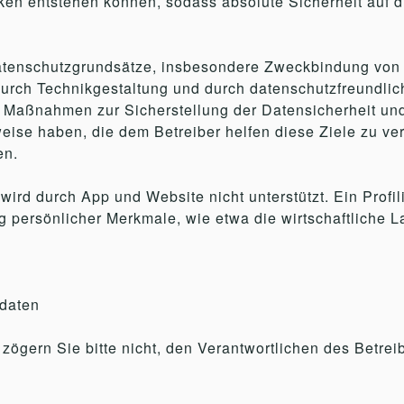
cken entstehen können, sodass absolute Sicherheit auf
 Datenschutzgrundsätze, insbesondere Zweckbindung von
 durch Technikgestaltung und durch datenschutzfreundli
e Maßnahmen zur Sicherstellung der Datensicherheit un
eise haben, die dem Betreiber helfen diese Ziele zu verf
en.
wird durch App und Website nicht unterstützt. Ein Prof
rsönlicher Merkmale, wie etwa die wirtschaftliche Lage
tdaten
 zögern Sie bitte nicht, den Verantwortlichen des Betrei
.